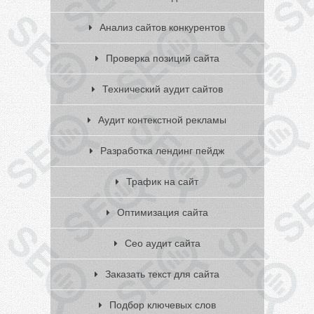
Анализ сайтов конкурентов
Проверка позиций сайта
Технический аудит сайтов
Аудит контекстной рекламы
Разработка лендинг пейдж
Трафик на сайт
Оптимизация сайта
Сео аудит сайта
Заказать текст для сайта
Подбор ключевых слов