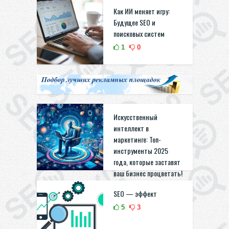
Как ИИ меняет игру:
Будущее SEO и
поисковых систем
1
0
Искусственный
интеллект в
маркетинге: Топ-
инструменты 2025
года, которые заставят
ваш бизнес процветать!
2
0
SEO — эффект
5
3