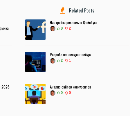
Related Posts
Настройка рекламы в Фейсбуке
 рынка
8
2
Разработка лендинг пейдж
2
1
в 2026
Анализ сайтов конкурентов
0
0