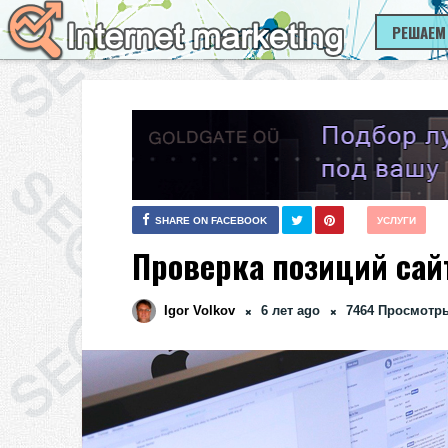
РЕШАЕМ
SHARE ON FACEBOOK
УСЛУГИ
Проверка позиций сай
Igor Volkov
6 лет ago
7464
Просмотр