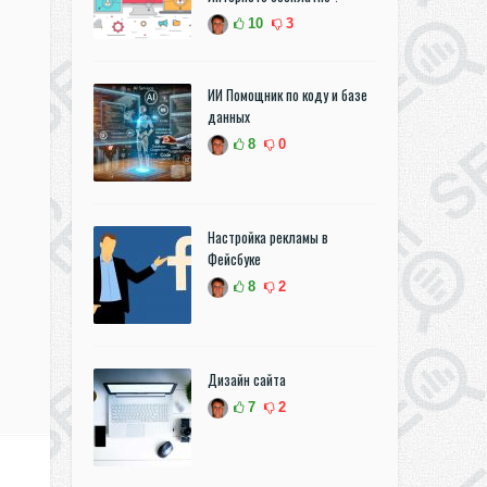
10
3
ИИ Помощник по коду и базе
данных
8
0
Настройка рекламы в
Фейсбуке
8
2
Дизайн сайта
7
2