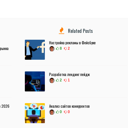
Related Posts
Настройка рекламы в Фейсбуке
 рынка
8
2
Разработка лендинг пейдж
2
1
в 2026
Анализ сайтов конкурентов
0
0