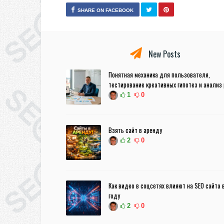
SHARE ON FACEBOOK
New Posts
Понятная механика для пользователя,
тестирование креативных гипотез и анализ
1
0
Взять сайт в аренду
2
0
Как видео в соцсетях влияют на SEO сайта 
году
2
0