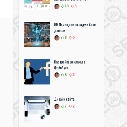
10
3
ИИ Помощник по коду и базе
данных
8
0
Настройка рекламы в
Фейсбуке
8
2
Дизайн сайта
7
2