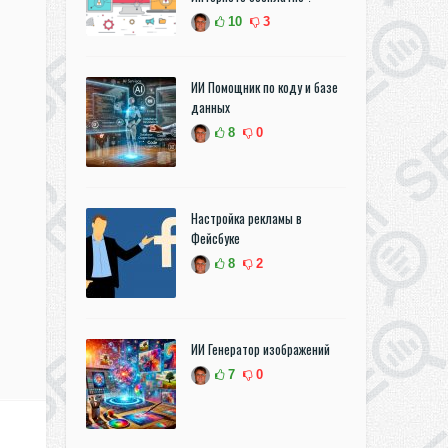
10
3
ИИ Помощник по коду и базе
данных
8
0
Настройка рекламы в
Фейсбуке
8
2
ИИ Генератор изображений
7
0