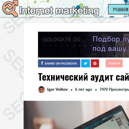
РЕШАЕМ
SHARE ON FACEBOOK
УСЛУГИ
Технический аудит са
Igor Volkov
6 лет ago
7470
Просмотр