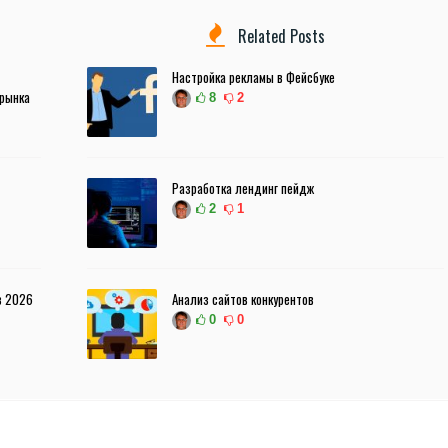
Related Posts
Настройка рекламы в Фейсбуке
 рынка
8
2
Разработка лендинг пейдж
2
1
в 2026
Анализ сайтов конкурентов
0
0