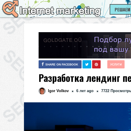
РЕШАЕМ
SHARE ON FACEBOOK
УСЛУГИ
Разработка лендинг п
Igor Volkov
6 лет ago
7722
Просмотр