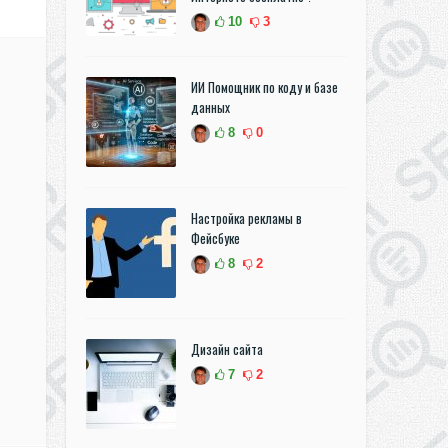
10
3
ИИ Помощник по коду и базе
данных
8
0
Настройка рекламы в
Фейсбуке
8
2
Дизайн сайта
7
2