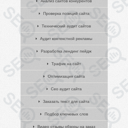
Анализ сайтов конкурентов
Проверка позиций сайта
Технический аудит сайтов
Аудит контекстной рекламы
Разработка лендинг пейдж
Трафик на сайт
Оптимизация сайта
Сео аудит сайта
Заказать текст для сайта
Подбор ключевых слов
Видео отзывы обзоры на заказ