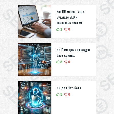
Как ИИ меняет игру:
Будущее SEO и
поисковых систем
1
0
ИИ Помощник по коду и
базе данных
8
0
ИИ для Чат-бота
5
0